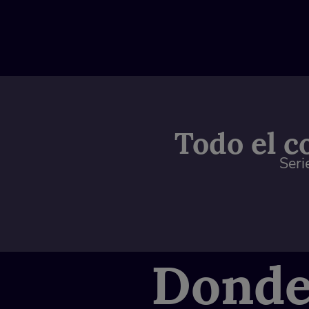
Todo el c
Seri
Dond