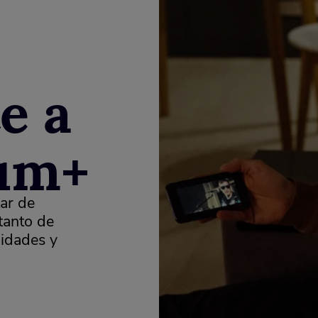
e a
um+
ar de
 tanto de
lidades y