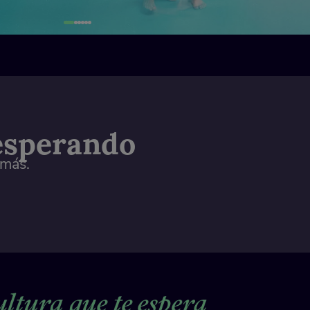
 esperando
 más.