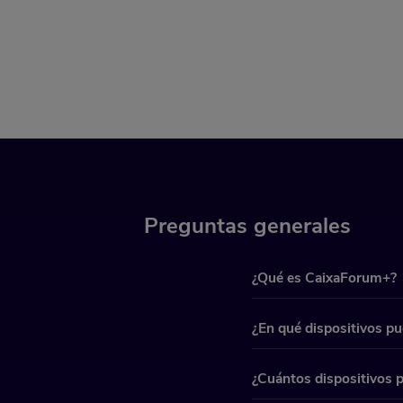
Preguntas generales
¿Qué es CaixaForum+?
CaixaForum+ es la platafo
temáticas: música, artes vi
¿En qué dispositivos p
CaixaForum+ es una plataf
televisor Smart TV con la
¿Cuántos dispositivos p