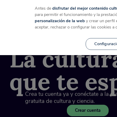
Catálogo
Temáticas
Ca
Antes de
disfrutar del mejor contenido cult
para permitir el funcionamiento y la prestaci
personalización de la web
y crear un perfil
aceptar, rechazar o configurar las cookies a 
La cultur
Configuraci
que te es
Crea tu cuenta ya y conéctate a la p
gratuita de cultura y ciencia.
Crear cuenta