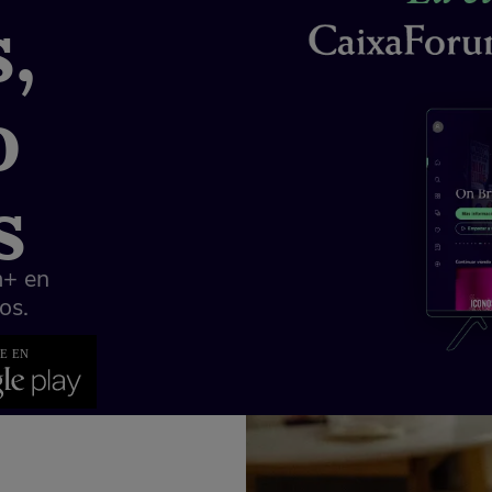
,
o
s
m+ en
os.