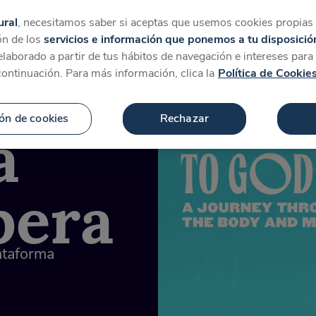
tegorías
Favoritos
Más
ural
, necesitamos saber si aceptas que usemos cookies propias y
ón de los
servicios e información que ponemos a tu disposició
 elaborado a partir de tus hábitos de navegación e intereses par
continuación. Para más información, clica la
Política de Cookie
a
ón de cookies
Rechazar
pera
lataforma