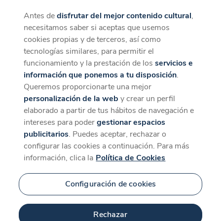
Antes de
disfrutar del mejor contenido cultural
,
CaixaForum+
Descargar
necesitamos saber si aceptas que usemos
La mejor experiencia desde la App
cookies propias y de terceros, así como
SUNCINE+: MEDIO
tecnologías similares, para permitir el
AMBIENTE
funcionamiento y la prestación de los
servicios e
información que ponemos a tu disposición
.
Queremos proporcionarte una mejor
personalización de la web
y crear un perfil
Novedad
elaborado a partir de tus hábitos de navegación e
intereses para poder
gestionar espacios
publicitarios
. Puedes aceptar, rechazar o
configurar las cookies a continuación. Para más
información, clica la
Política de Cookies
Configuración de cookies
81 min
Rechazar