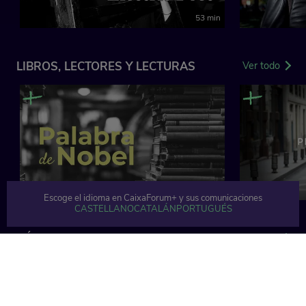
53 min
LIBROS, LECTORES Y LECTURAS
Ver todo
Escoge el idioma en CaixaForum+ y sus comunicaciones
CASTELLANO
CATALÁN
PORTUGUÉS
SÓLO EN CAIXAFORUM+
Ver todo
En exclusiva