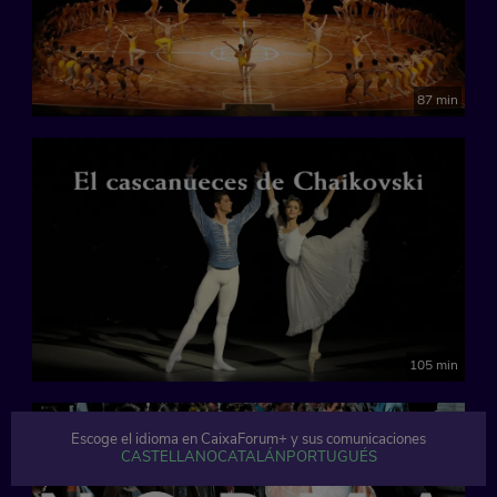
87 min
105 min
Últimos días
Escoge el idioma en CaixaForum+ y sus comunicaciones
CASTELLANO
CATALÁN
PORTUGUÉS