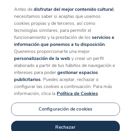
Antes de
disfrutar del mejor contenido cultural
,
CaixaForum+
Descargar
necesitamos saber si aceptas que usemos
Artes escénicas
La mejor experiencia desde la App
cookies propias y de terceros, así como
tecnologías similares, para permitir el
funcionamiento y la prestación de los
servicios e
información que ponemos a tu disposición
.
Queremos proporcionarte una mejor
Novedad
personalización de la web
y crear un perfil
elaborado a partir de tus hábitos de navegación e
intereses para poder
gestionar espacios
publicitarios
. Puedes aceptar, rechazar o
configurar las cookies a continuación. Para más
información, clica la
Política de Cookies
52 min
Configuración de cookies
Novedad
Rechazar