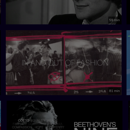
59 min
81 min