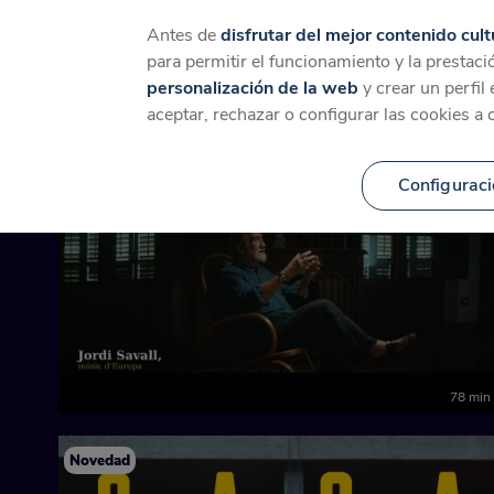
Catálogo
Temáticas
Ca
Antes de
disfrutar del mejor contenido cult
para permitir el funcionamiento y la prestaci
personalización de la web
y crear un perfil
Documentales
aceptar, rechazar o configurar las cookies a 
Configuraci
Próximamente
78 min
Novedad