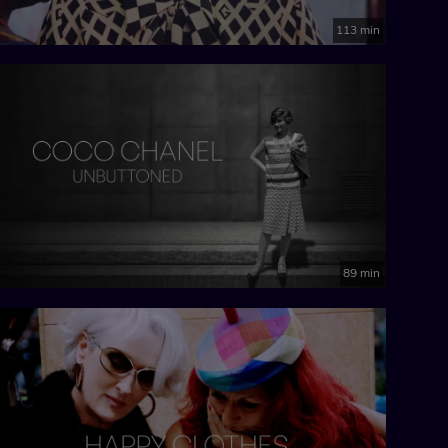
113 min
89 min