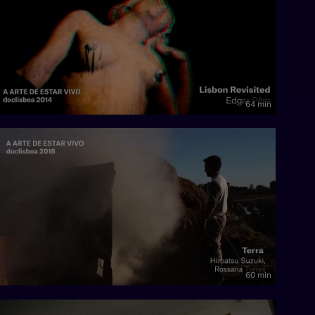
64 min
60 min