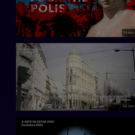
74 min
66 min