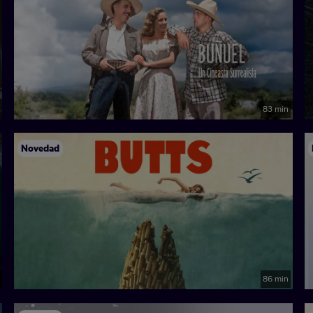
83 min
Novedad
86 min