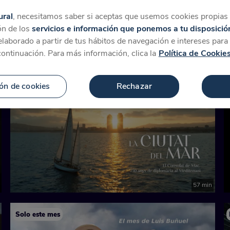
tegorías
Favoritos
Más
ural
, necesitamos saber si aceptas que usemos cookies propias y
ón de los
servicios e información que ponemos a tu disposició
 elaborado a partir de tus hábitos de navegación e intereses par
continuación. Para más información, clica la
Política de Cookie
ón de cookies
Rechazar
Próximamente
57 min
Solo este mes