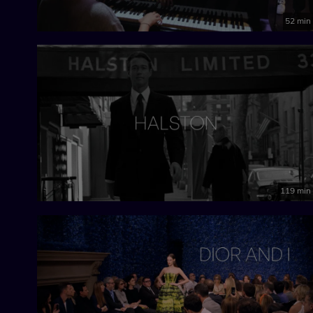
52 min
119 min