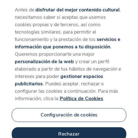
Antes de
disfrutar del mejor contenido cultural
,
CaixaForum+
Descargar
necesitamos saber si aceptas que usemos
Ciencias de la vida
La mejor experiencia desde la App
cookies propias y de terceros, así como
tecnologías similares, para permitir el
funcionamiento y la prestación de los
servicios e
información que ponemos a tu disposición
.
Queremos proporcionarte una mejor
Novedad
personalización de la web
y crear un perfil
elaborado a partir de tus hábitos de navegación e
intereses para poder
gestionar espacios
publicitarios
. Puedes aceptar, rechazar o
configurar las cookies a continuación. Para más
información, clica la
Política de Cookies
18 min
Configuración de cookies
Novedad
Rechazar