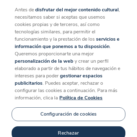
Antes de
disfrutar del mejor contenido cultural
,
CaixaForum+
Descargar
necesitamos saber si aceptas que usemos
La mejor experiencia desde la App
cookies propias y de terceros, así como
Contenido relacionado
tecnologías similares, para permitir el
para 'Mis flechazos en
funcionamiento y la prestación de los
servicios e
información que ponemos a tu disposición
.
el Prado'
Queremos proporcionarte una mejor
personalización de la web
y crear un perfil
elaborado a partir de tus hábitos de navegación e
intereses para poder
gestionar espacios
Últimos días
publicitarios
. Puedes aceptar, rechazar o
configurar las cookies a continuación. Para más
información, clica la
Política de Cookies
Configuración de cookies
17 min
Rechazar