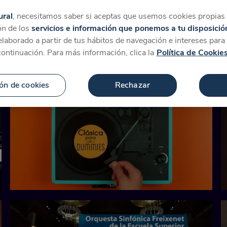
tegorías
Favoritos
Más
ural
, necesitamos saber si aceptas que usemos cookies propias y
ón de los
servicios e información que ponemos a tu disposició
 elaborado a partir de tus hábitos de navegación e intereses par
ara 'Sir András Schiff, el
continuación. Para más información, clica la
Política de Cookie
ón de cookies
Rechazar