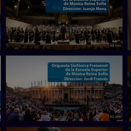
89 min
80 min