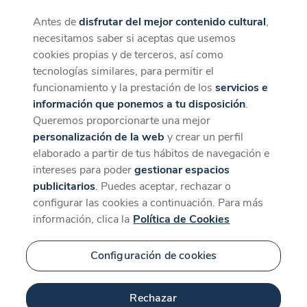
Antes de
disfrutar del mejor contenido cultural
,
CaixaForum+
Descargar
necesitamos saber si aceptas que usemos
La mejor experiencia desde la App
cookies propias y de terceros, así como
Contenido relacionado
tecnologías similares, para permitir el
para 'José Erique Ruiz-
funcionamiento y la prestación de los
servicios e
información que ponemos a tu disposición
.
Domènec'
Queremos proporcionarte una mejor
personalización de la web
y crear un perfil
elaborado a partir de tus hábitos de navegación e
intereses para poder
gestionar espacios
publicitarios
. Puedes aceptar, rechazar o
configurar las cookies a continuación. Para más
información, clica la
Política de Cookies
Configuración de cookies
Rechazar