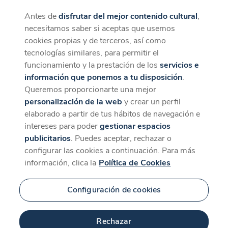
Antes de
disfrutar del mejor contenido cultural
,
CaixaForum+
Descargar
necesitamos saber si aceptas que usemos
La mejor experiencia desde la App
cookies propias y de terceros, así como
Contenido relacionado
tecnologías similares, para permitir el
para 'Anne Teresa de
funcionamiento y la prestación de los
servicios e
información que ponemos a tu disposición
.
Keersmaeker'
Queremos proporcionarte una mejor
personalización de la web
y crear un perfil
elaborado a partir de tus hábitos de navegación e
intereses para poder
gestionar espacios
publicitarios
. Puedes aceptar, rechazar o
configurar las cookies a continuación. Para más
información, clica la
Política de Cookies
Configuración de cookies
43 min
Rechazar