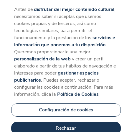
Antes de
disfrutar del mejor contenido cultural
,
CaixaForum+
Descargar
necesitamos saber si aceptas que usemos
La mejor experiencia desde la App
cookies propias y de terceros, así como
Contenido relacionado
tecnologías similares, para permitir el
para '#5 Entrevista a
funcionamiento y la prestación de los
servicios e
información que ponemos a tu disposición
.
Carlos Alberto Maciel'
Queremos proporcionarte una mejor
personalización de la web
y crear un perfil
elaborado a partir de tus hábitos de navegación e
intereses para poder
gestionar espacios
publicitarios
. Puedes aceptar, rechazar o
configurar las cookies a continuación. Para más
información, clica la
Política de Cookies
Configuración de cookies
1 min
Rechazar