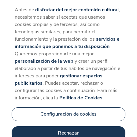
Antes de
disfrutar del mejor contenido cultural
,
CaixaForum+
Descargar
necesitamos saber si aceptas que usemos
La mejor experiencia desde la App
cookies propias y de terceros, así como
Contenido relacionado
tecnologías similares, para permitir el
para 'Agua'
funcionamiento y la prestación de los
servicios e
información que ponemos a tu disposición
.
Queremos proporcionarte una mejor
personalización de la web
y crear un perfil
elaborado a partir de tus hábitos de navegación e
intereses para poder
gestionar espacios
publicitarios
. Puedes aceptar, rechazar o
configurar las cookies a continuación. Para más
información, clica la
Política de Cookies
Configuración de cookies
64 min
Rechazar