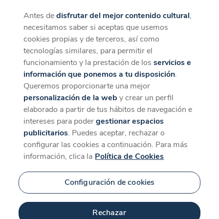
Antes de
disfrutar del mejor contenido cultural
,
CaixaForum+
Descargar
necesitamos saber si aceptas que usemos
La mejor experiencia desde la App
cookies propias y de terceros, así como
Contenido relacionado
tecnologías similares, para permitir el
para ''Partidario de
funcionamiento y la prestación de los
servicios e
información que ponemos a tu disposición
.
vivir'. Encuentro con
Queremos proporcionarte una mejor
personalización de la web
y crear un perfil
Joan Manuel Serrat'
elaborado a partir de tus hábitos de navegación e
intereses para poder
gestionar espacios
publicitarios
. Puedes aceptar, rechazar o
configurar las cookies a continuación. Para más
información, clica la
Política de Cookies
Configuración de cookies
Rechazar