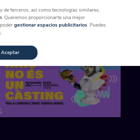
Iniciar sesión
Crear cuenta
 de terceros, así como tecnologías similares,
n
. Queremos proporcionarte una mejor
a poder
gestionar espacios publicitarios
. Puedes
s
Aceptar