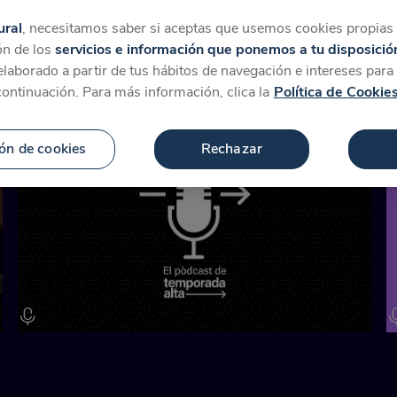
tegorías
Favoritos
Más
ural
, necesitamos saber si aceptas que usemos cookies propias y
ón de los
servicios e información que ponemos a tu disposició
 elaborado a partir de tus hábitos de navegación e intereses par
ara 'Sergio Blanco'
continuación. Para más información, clica la
Política de Cookie
ón de cookies
Rechazar