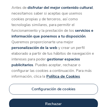
Antes de
disfrutar del mejor contenido cultural
,
CaixaForum+
Descargar
necesitamos saber si aceptas que usemos
La mejor experiencia desde la App
cookies propias y de terceros, así como
Contenido relacionado
tecnologías similares, para permitir el
para 'Happy Clothes: A
funcionamiento y la prestación de los
servicios e
información que ponemos a tu disposición
.
Film About Patricia
Queremos proporcionarte una mejor
personalización de la web
y crear un perfil
Field'
elaborado a partir de tus hábitos de navegación e
intereses para poder
gestionar espacios
publicitarios
. Puedes aceptar, rechazar o
configurar las cookies a continuación. Para más
información, clica la
Política de Cookies
Configuración de cookies
Rechazar