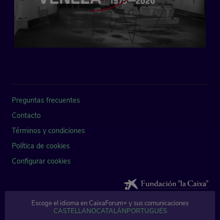
Preguntas frecuentes
Contacto
Términos y condiciones
Política de cookies
Configurar cookies
Escoge el idioma en CaixaForum+ y sus comunicaciones
© Fundación Bancaria Caixa d'Estalvis i Pensions de Barcelona, "la Caixa" 
CASTELLANO
CATALÁN
PORTUGUÉS
. Todos los derechos reservados