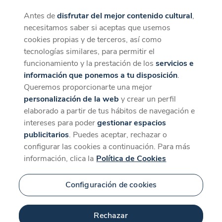
Antes de
disfrutar del mejor contenido cultural
,
CaixaForum+
Descargar
necesitamos saber si aceptas que usemos
La mejor experiencia desde la App
cookies propias y de terceros, así como
Contenido relacionado
tecnologías similares, para permitir el
para 'Nelly Luna
funcionamiento y la prestación de los
servicios e
información que ponemos a tu disposición
.
Amancio'
Queremos proporcionarte una mejor
personalización de la web
y crear un perfil
elaborado a partir de tus hábitos de navegación e
intereses para poder
gestionar espacios
publicitarios
. Puedes aceptar, rechazar o
configurar las cookies a continuación. Para más
información, clica la
Política de Cookies
Configuración de cookies
Rechazar