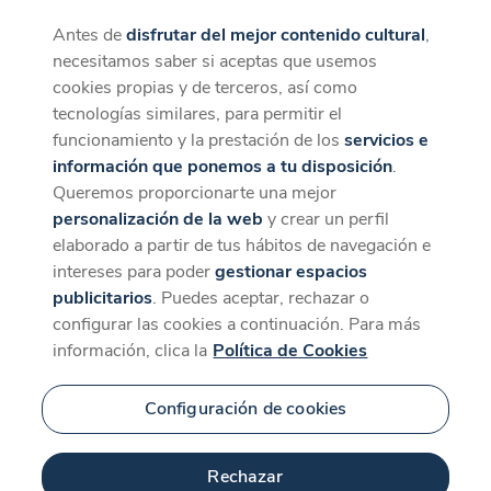
Antes de
disfrutar del mejor contenido cultural
,
CaixaForum+
Descargar
necesitamos saber si aceptas que usemos
La mejor experiencia desde la App
cookies propias y de terceros, así como
Contenido relacionado
tecnologías similares, para permitir el
para 'Nadia Larcher'
funcionamiento y la prestación de los
servicios e
información que ponemos a tu disposición
.
Queremos proporcionarte una mejor
personalización de la web
y crear un perfil
elaborado a partir de tus hábitos de navegación e
intereses para poder
gestionar espacios
publicitarios
. Puedes aceptar, rechazar o
configurar las cookies a continuación. Para más
información, clica la
Política de Cookies
Configuración de cookies
Rechazar