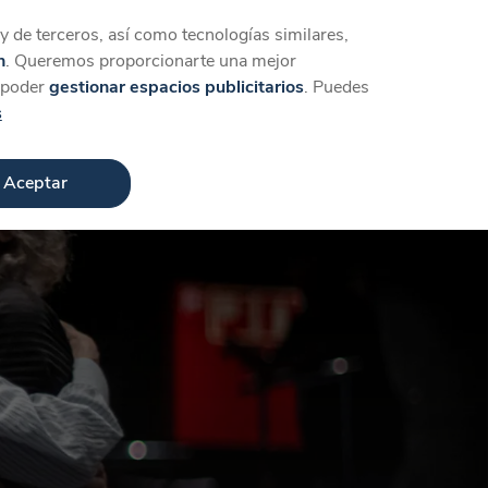
Iniciar sesión
Crear cuenta
 de terceros, así como tecnologías similares,
n
. Queremos proporcionarte una mejor
a poder
gestionar espacios publicitarios
. Puedes
s
Aceptar