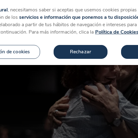
tegorías
Favoritos
Más
ural
, necesitamos saber si aceptas que usemos cookies propias y
ón de los
servicios e información que ponemos a tu disposició
 elaborado a partir de tus hábitos de navegación e intereses par
continuación. Para más información, clica la
Política de Cookie
ón de cookies
Rechazar