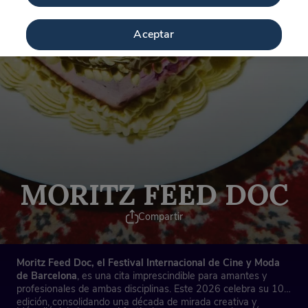
Aceptar
MORITZ FEED DOC
Compartir
Moritz Feed Doc, el Festival Internacional de Cine y Moda
de Barcelona
, es una cita imprescindible para amantes y
profesionales de ambas disciplinas. Este 2026 celebra su 10ª
edición, consolidando una década de mirada creativa y