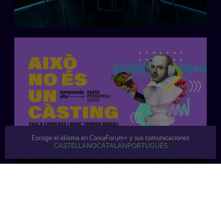
Escoge el idioma en CaixaForum+ y sus comunicaciones
CASTELLANO
CATALÁN
PORTUGUÉS