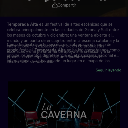
Compartir
Temporada Alta
es un festival de artes escénicas que se
celebra principalmente en las ciudades de Girona y Salt entre
los meses de octubre y diciembre; una ventana abierta al
mundo y un punto de encuentro entre la escena catalana y la
Como festival de artes escénicas, sobrepasa el marco del
internacional, un espacio de exhibición de propuestas
propio festival.
Temporada Alta
se ha ido consolidando como
escénicas y una plataforma de apoyo a la creación y a la
uno de los eventos de referencia en el panorama nacional e
producción de espectáculos, un impulsor de redes de
internacional, y se ha ganado un lugar en el mapa de los
intercambio profesionales.
mejores festivales europeos.
Seguir leyendo