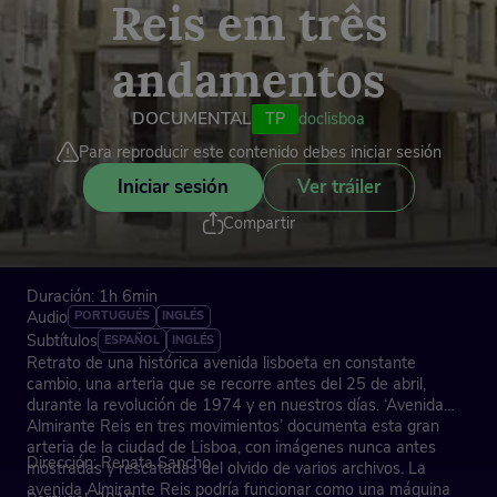
Reis em três
andamentos
DOCUMENTAL
TP
doclisboa
Para reproducir este contenido debes iniciar sesión
Iniciar sesión
Ver tráiler
Compartir
Duración: 1h 6min
Audio
PORTUGUÉS
INGLÉS
Subtítulos
ESPAÑOL
INGLÉS
Retrato de una histórica avenida lisboeta en constante
cambio, una arteria que se recorre antes del 25 de abril,
durante la revolución de 1974 y en nuestros días. ‘Avenida
Almirante Reis en tres movimientos’ documenta esta gran
arteria de la ciudad de Lisboa, con imágenes nunca antes
Dirección: Renata Sancho
mostradas y rescatadas del olvido de varios archivos. La
avenida Almirante Reis podría funcionar como una máquina