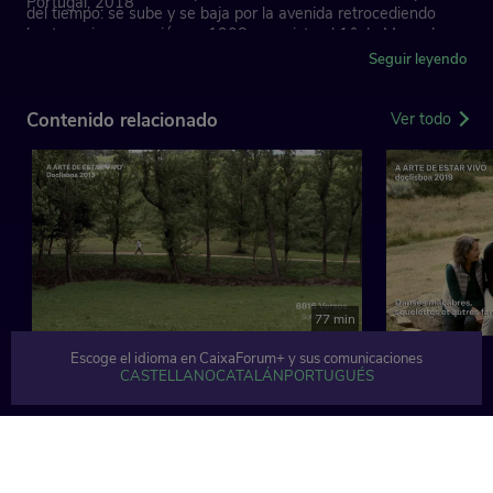
Portugal, 2018
del tiempo: se sube y se baja por la avenida retrocediendo
hasta su inauguración en 1908, se asiste al 1.º de Mayo de
1974 y acompañamos la vida cotidiana de quienes trabajan y
Seguir leyendo
viven en ella actualmente, entre 2016 y 2018.
Contenido relacionado
Ver todo
77 min
Escoge el idioma en CaixaForum+ y sus comunicaciones
CASTELLANO
CATALÁN
PORTUGUÉS
TEMÁTICAS
Ver todo