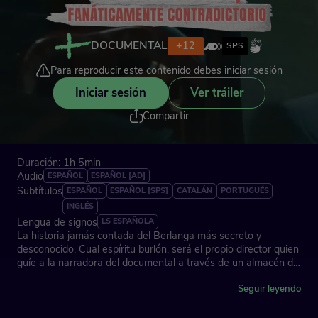
DOCUMENTAL
+12
SPS
Para reproducir este contenido debes iniciar sesión
Iniciar sesión
Ver tráiler
Compartir
Duración: 1h 5min
Audio
ESPAÑOL
ESPAÑOL [AD]
Subtítulos
ESPAÑOL
ESPAÑOL [SPS]
CATALÁN
PORTUGUÉS
INGLÉS
Lengua de signos
LS ESPAÑOLA
La historia jamás contada del Berlanga más secreto y
desconocido. Cual espíritu burlón, será el propio director quien
guíe a la narradora del documental a través de un almacén de
atrezzo repleto de objetos y recuerdos que estuvieron en su
estudio de Somosaguas y que hasta ahora habían
Seguir leyendo
permanecido ocultos.