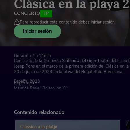
Clásica en la playa 
CONCIERTO
TP
Para reproducir este contenido debes iniciar sesión
Iniciar sesión
Duración: 1h 11min
Concierto de la Orquesta Sinfónica del Gran Teatre del Liceu b
Josep Pons en el marco de la primera edición de 'Clásica en la 
20 de junio de 2023 en la playa del Bogatell de Barcelona
España, 2023
Repertorio:
Maurice Ravel: Bolero, op. 81
Antonín Dvorák: ‘Sinfonía del Nuevo Mundo’, sinfonía núm. 9 e
Contenido relacionado