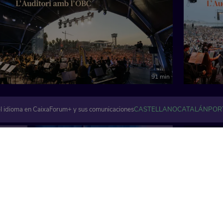
91 min
l idioma en CaixaForum+ y sus comunicaciones
CASTELLANO
CATALÁN
POR
Artes visuales y plásticas