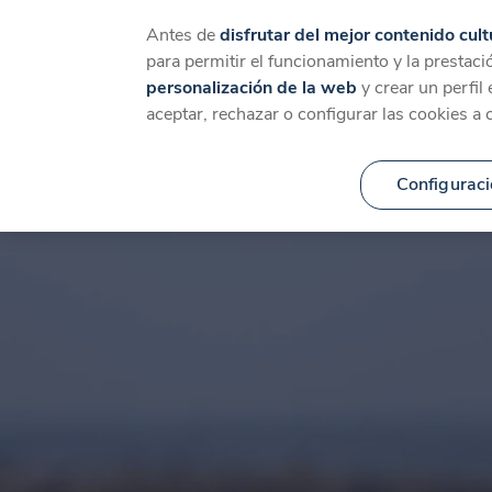
Catálogo
Temáticas
Ca
Antes de
disfrutar del mejor contenido cult
para permitir el funcionamiento y la prestaci
personalización de la web
y crear un perfil
aceptar, rechazar o configurar las cookies a 
Configuraci