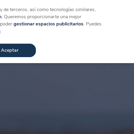
Iniciar sesión
Crear cuenta
 de terceros, así como tecnologías similares,
n
. Queremos proporcionarte una mejor
a poder
gestionar espacios publicitarios
. Puedes
s
Aceptar