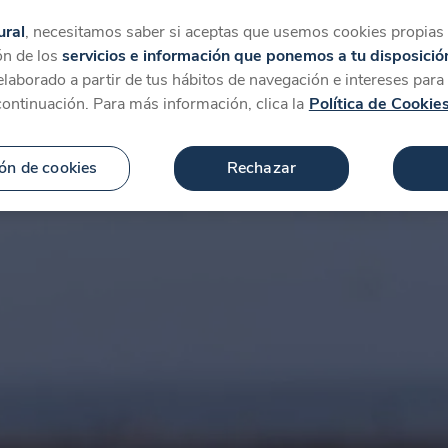
tegorías
Favoritos
Más
ural
, necesitamos saber si aceptas que usemos cookies propias y
ón de los
servicios e información que ponemos a tu disposició
 elaborado a partir de tus hábitos de navegación e intereses par
continuación. Para más información, clica la
Política de Cookie
ón de cookies
Rechazar