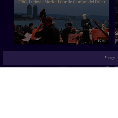
60 min
Escoge e
TEMÁTICAS
Música