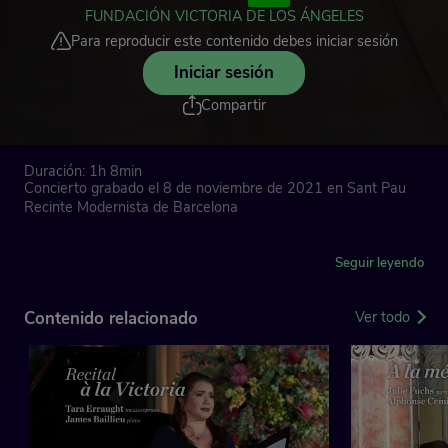
FUNDACIÓN VICTORIA DE LOS ÁNGELES
Para reproducir este contenido debes iniciar sesión
Iniciar sesión
Compartir
Duración: 1h 8min
Concierto grabado el 8 de noviembre de 2021 en Sant Pau
Recinte Modernista de Barcelona
Ilker Arcayürek, tenor
James Baillieu, piano
Seguir leyendo
Franz Schubert
Contenido relacionado
Ver todo
'Die schöne Müllerin' D795 ('La bella molinera')
Das Wandern
Wohin?
Halt!
Danksagung an den Bach
Am Feierabend
Der Neugierige