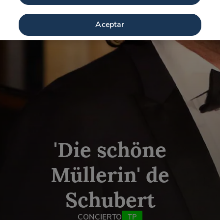
Aceptar
'Die schöne
Müllerin' de
Schubert
CONCIERTO
TP