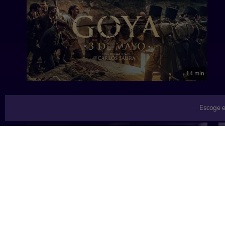
14 min
Escoge e
TEMÁTICAS
Música