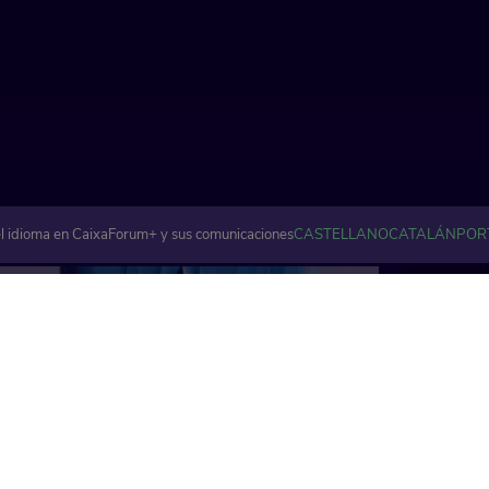
l idioma en CaixaForum+ y sus comunicaciones
CASTELLANO
CATALÁN
POR
Artes visuales y plásticas