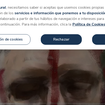
tegorías
Favoritos
Más
ural
, necesitamos saber si aceptas que usemos cookies propias y
ón de los
servicios e información que ponemos a tu disposició
 elaborado a partir de tus hábitos de navegación e intereses par
continuación. Para más información, clica la
Política de Cookie
ón de cookies
Rechazar