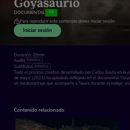
Goyasaurio
DOCUMENTAL
TP
Para reproducir este contenido debes iniciar sesión
Iniciar sesión
Duración: 28min
Audio
ESPAÑOL
Subtítulos
ESPAÑOL
Todo el proceso creativo desarrollado por Carlos Saura en la 
de mayo' (2021) ha quedado reflejado en el documental 'Goyas
un mediometraje que acompaña a Saura durante el rodaje: visi
del Prado y recoge sus reflexiones sobre la vida, el arte, la gue
Goya, en la intimidad de su hogar. El título establece un parale
«fotosaurios», que es como Carlos Saura denomina a las fotog
las que da rienda suelta a su creatividad, en una faceta artís
Contenido relacionado
pero que compatibiliza con la dirección cinematográfica.
Dirección: Roberto Roldán
España, 2021