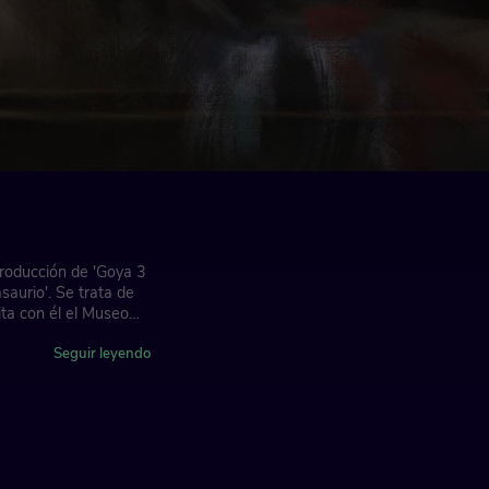
producción de 'Goya 3
aurio'. Se trata de
ta con él el Museo
rra y la pintura de
lismo con los
Seguir leyendo
rafías pintadas con
tica menos conocida