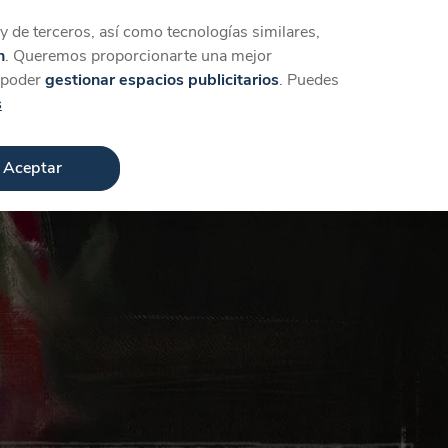
Iniciar sesión
Crear cuenta
 de terceros, así como tecnologías similares,
n
. Queremos proporcionarte una mejor
a poder
gestionar espacios publicitarios
. Puedes
s
Aceptar