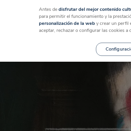
Catálogo
Temáticas
Ca
Antes de
disfrutar del mejor contenido cult
para permitir el funcionamiento y la prestaci
personalización de la web
y crear un perfil
aceptar, rechazar o configurar las cookies a 
Configuraci