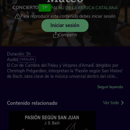
CONCIERTO
TP
PALAU DE LA MÚSICA CATALANA
Para reproducir este contenido debes iniciar sesión
Iniciar sesión
Compartir
Duración: 3h
Audio
CATALÁN
El Cor de Cambra del Palau y Vespres d’Arnadí, dirigidos por
Christoph Prégardien, interpretan la 'Pasión según San Mateo'
de Bach, obra clave de la música universal dentro del ciclo
Palau Bach, con solistas de prestigio y el Cor Infantil de
l’Orfeó Català.
Seguir leyendo
Contenido relacionado
Ver todo
J. S. Bach: 'Pasión según san Mateo', BWV 244
David Fischer, tenor. Evangelista
Pau Armengol, barítono. Jesús
Mercedes Gancedo, soprano. Ancilla I, Uxor Pilati