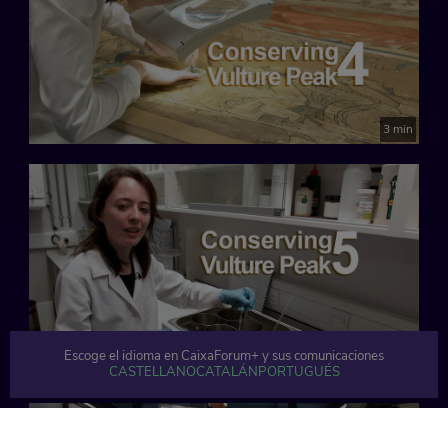
3 min
Escoge el idioma en CaixaForum+ y sus comunicaciones
8 min
CASTELLANO
CATALÁN
PORTUGUÉS