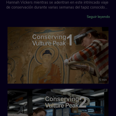
Hannah Vickers mientras se adentran en este intrincado viaje
de conservación durante varias semanas del tapiz conocido
como 'Pico del Bruitre'.
Seguir leyendo
Este bordado data de la dinastía Tang de China (618-907
d.C.). Representa al Buda predicando en el Pico del Buitre,
según la tradición budista, el retiro preferido del Buda y sus
discípulos, situado en lo que ahora es el noreste de la India.
Fue descubierto por el arqueólogo Sir Aurel Stein (1862-
1943) que, mientras exploraba las numerosas cuevas de
Dunhuang, descubrió una cueva amurallada. Detrás de esta
pared había una biblioteca llena de manuscritos, pinturas y
tejidos, entre los que se encontraba este asombroso bordado.
El tapiz forma parte de una colección donada al Museo
5 min
Británico por el arqueólogo Sir Aurel Stein (1862-1943).
Serie creada por: The Trustees of the British Museum