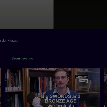
ón del Museo
elacionados con las
varía, incluyendo
Seguir leyendo
ientíficos,
de su oficina, la
entíficos para mostrar