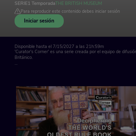
SERIE
1 Temporada
THE BRITISH MUSEUM
Para reproducir este contenido debes iniciar sesión
Iniciar sesión
Disponible hasta el 7/15/2027 a las 21h:59m
'Curator's Corner' es una serie creada por el equipo de difusi
Británico.
Cada episodio es un encuentro con diversos objetos y temas r
colecciones del Museo, guiado por un narrador cuya ocupación 
especialistas en la materia, conservadores de departamentos, c
investigadores y otros.
El presentador del episodio a menudo informa directamente des
planta de la galería, las salas de archivos o los laboratorios ci
la amplia gama de trabajos que se realizan en todo el Museo.