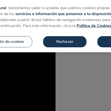
tegorías
Favoritos
Más
ural
, necesitamos saber si aceptas que usemos cookies propias y
ón de los
servicios e información que ponemos a tu disposició
 elaborado a partir de tus hábitos de navegación e intereses par
continuación. Para más información, clica la
Política de Cookie
ón de cookies
Rechazar