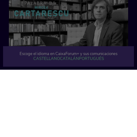
Escoge el idioma en CaixaForum+ y sus comunicaciones
CASTELLANO
CATALÁN
PORTUGUÉS
65 min
67 min