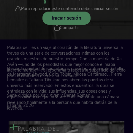
Para reproducir este contenido debes iniciar sesión
Iniciar sesión
Compartir
Palabra de... es un viaje al corazón de la literatura universal a
través de una serie de conversaciones íntimas con los
grandes maestros de nuestro tiempo. Con la maestría de Xavi
Ayén —uno de los periodistas que mejor conoce el mapa
Desde la quietud de sus refugios privados, autores de la talla
literario mundial—, el programa traspasa la superficie del éxito
de Margaret Atwood, Colm Tóibín, Mircea Cărtărescu, Pierre
para descubrir la esencia del creador.
Lemaitre o Tatiana Țîbuleac nos abren las puertas de su
universo más reservado. En estos encuentros, la obra se
entrelaza con la vida: sus influencias, sus obsesiones y
Serie dirigida por Xavi Ayén y Benet Román
aquellas vivencias que rara vez confiesan ante una cámara,
revelando finalmente a la persona que habita detrás de la
España, 2026
leyenda.