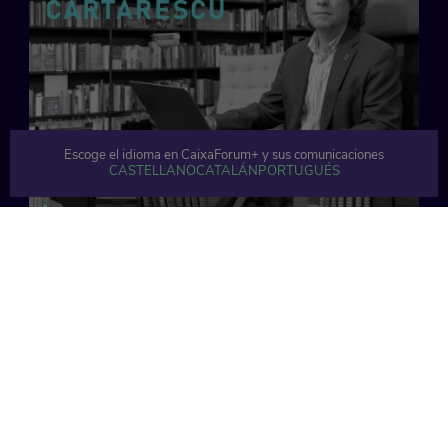
Escoge el idioma en CaixaForum+ y sus comunicaciones
65 min
CASTELLANO
CATALÁN
PORTUGUÉS
67 min