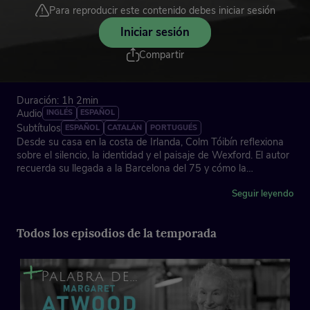
Para reproducir este contenido debes iniciar sesión
Iniciar sesión
Compartir
Duración: 1h 2min
Audio
INGLÉS
ESPAÑOL
Subtítulos
ESPAÑOL
CATALÁN
PORTUGUÉS
Desde su casa en la costa de Irlanda, Colm Tóibín reflexiona
sobre el silencio, la identidad y el paisaje de Wexford. El autor
recuerda su llegada a la Barcelona del 75 y cómo la
homosexualidad ha dado una mirada única a su obra y su
literatura.
Seguir leyendo
España, 2026
Todos los episodios de la temporada