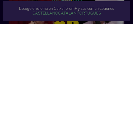
Escoge el idioma en CaixaForum+ y sus comunicaciones
CASTELLANO
CATALÁN
PORTUGUÉS
63 min
41 min