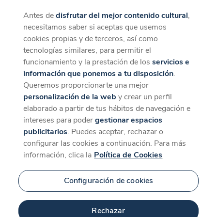
Antes de
disfrutar del mejor contenido cultural
,
CaixaForum+
Descargar
necesitamos saber si aceptas que usemos
La mejor experiencia desde la App
cookies propias y de terceros, así como
DOCUMENTALES DE
tecnologías similares, para permitir el
MEDIO AMBIENTE
funcionamiento y la prestación de los
servicios e
información que ponemos a tu disposición
.
Queremos proporcionarte una mejor
personalización de la web
y crear un perfil
elaborado a partir de tus hábitos de navegación e
intereses para poder
gestionar espacios
publicitarios
. Puedes aceptar, rechazar o
configurar las cookies a continuación. Para más
información, clica la
Política de Cookies
Configuración de cookies
Rechazar