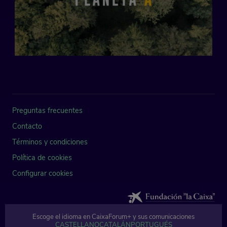
Preguntas frecuentes
Contacto
Términos y condiciones
Política de cookies
Configurar cookies
Escoge el idioma en CaixaForum+ y sus comunicaciones
© Fundación Bancaria Caixa d'Estalvis i Pensions de Barcelona, "la Caixa" 
CASTELLANO
CATALÁN
PORTUGUÉS