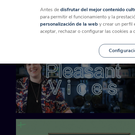
Catálogo
Temáticas
Ca
Antes de
disfrutar del mejor contenido cult
para permitir el funcionamiento y la prestaci
personalización de la web
y crear un perfil
Contenido relacionado p
aceptar, rechazar o configurar las cookies a 
Configuraci