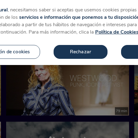
tegorías
Favoritos
Más
ural
, necesitamos saber si aceptas que usemos cookies propias y
ón de los
servicios e información que ponemos a tu disposició
 elaborado a partir de tus hábitos de navegación e intereses par
para 'Hora 9'
continuación. Para más información, clica la
Política de Cookie
ón de cookies
Rechazar
79 min