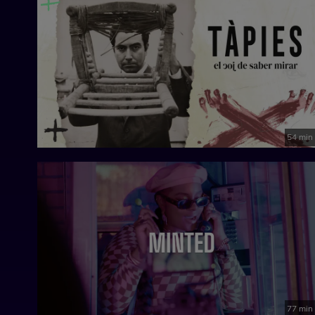
54 min
77 min