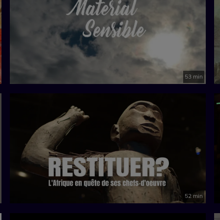
53 min
52 min