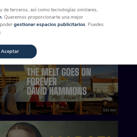
Iniciar sesión
Crear cuenta
 de terceros, así como tecnologías similares,
n
. Queremos proporcionarte una mejor
a poder
gestionar espacios publicitarios
. Puedes
s
Aceptar
101 min