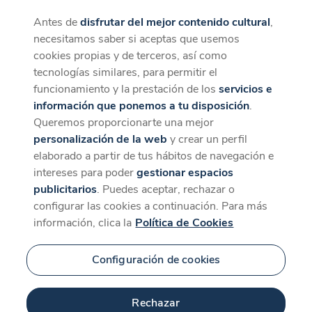
Antes de
disfrutar del mejor contenido cultural
,
CaixaForum+
Descargar
necesitamos saber si aceptas que usemos
La mejor experiencia desde la App
cookies propias y de terceros, así como
Contenido relacionado
tecnologías similares, para permitir el
para 'Las cinco mejores
funcionamiento y la prestación de los
servicios e
información que ponemos a tu disposición
.
armas según Wendy'
Queremos proporcionarte una mejor
personalización de la web
y crear un perfil
elaborado a partir de tus hábitos de navegación e
intereses para poder
gestionar espacios
publicitarios
. Puedes aceptar, rechazar o
configurar las cookies a continuación. Para más
información, clica la
Política de Cookies
Configuración de cookies
7 min
Rechazar