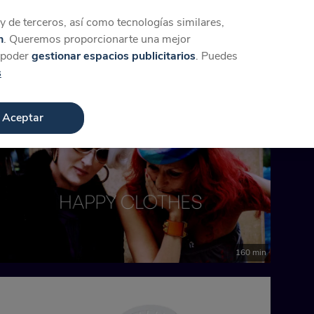
Iniciar sesión
Crear cuenta
 de terceros, así como tecnologías similares,
n
. Queremos proporcionarte una mejor
a poder
gestionar espacios publicitarios
. Puedes
s
Aceptar
160 min