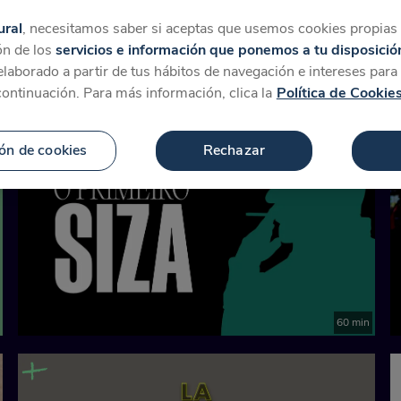
tegorías
Favoritos
Más
ural
, necesitamos saber si aceptas que usemos cookies propias y
ón de los
servicios e información que ponemos a tu disposició
 elaborado a partir de tus hábitos de navegación e intereses par
para 'RCR Arquitectes'
continuación. Para más información, clica la
Política de Cookie
ón de cookies
Rechazar
60 min