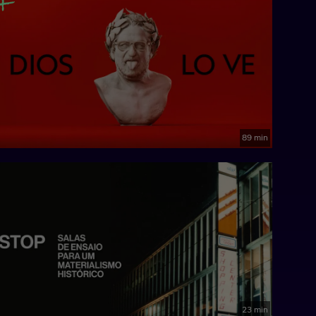
89 min
23 min