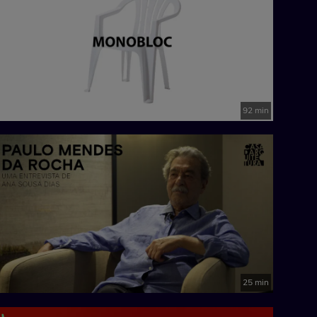
92 min
25 min