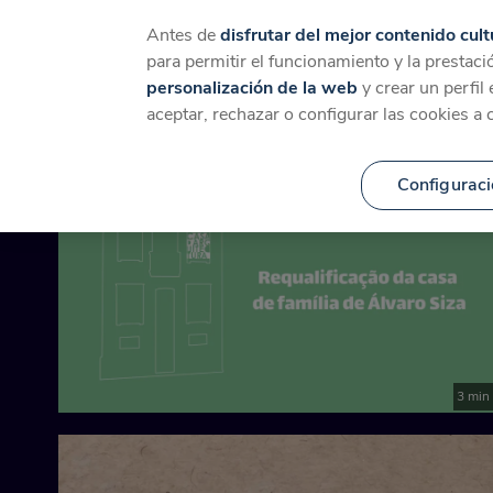
Catálogo
Temáticas
Ca
Antes de
disfrutar del mejor contenido cult
para permitir el funcionamiento y la prestaci
personalización de la web
y crear un perfil
Contenido relacionado 
aceptar, rechazar o configurar las cookies a 
Configuraci
3 min