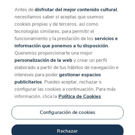
Antes de
disfrutar del mejor contenido cultural
,
CaixaForum+
Descargar
necesitamos saber si aceptas que usemos
La mejor experiencia desde la App
cookies propias y de terceros, así como
Contenido relacionado
tecnologías similares, para permitir el
para 'Max Mix 3 con
funcionamiento y la prestación de los
servicios e
información que ponemos a tu disposición
.
Toni Peret'
Queremos proporcionarte una mejor
personalización de la web
y crear un perfil
elaborado a partir de tus hábitos de navegación e
intereses para poder
gestionar espacios
publicitarios
. Puedes aceptar, rechazar o
configurar las cookies a continuación. Para más
información, clica la
Política de Cookies
Configuración de cookies
44 min
Rechazar