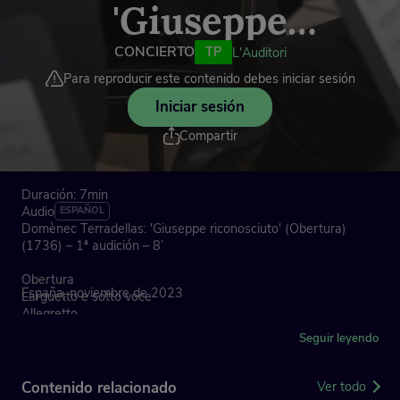
'Giuseppe
riconosciuto'
CONCIERTO
TP
L'Auditori
Para reproducir este contenido debes iniciar sesión
(Obertura)
Iniciar sesión
Compartir
Duración: 7min
Audio
ESPAÑOL
Domènec Terradellas: 'Giuseppe riconosciuto' (Obertura)
(1736) – 1ª audición – 8’
Obertura
España, noviembre de 2023
Larguetto e sotto voce
Allegretto
Seguir leyendo
El único oratorio que conservamos del barcelonés Domènec
Terradellas es este 'Giuseppe riconosciuto', basado en la
historia de Josep y sus hermanos que narra el Antiguo
Contenido relacionado
Ver todo
Testamento. La obra entera se ofreció en verano de 2023 en