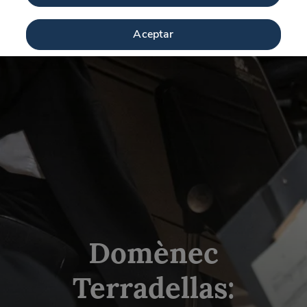
Aceptar
Domènec
Terradellas: