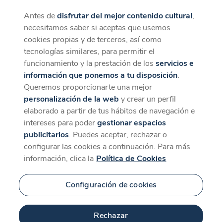
Antes de
disfrutar del mejor contenido cultural
,
CaixaForum+
Descargar
necesitamos saber si aceptas que usemos
La mejor experiencia desde la App
cookies propias y de terceros, así como
Contenido relacionado
tecnologías similares, para permitir el
para 'LOVE'
funcionamiento y la prestación de los
servicios e
información que ponemos a tu disposición
.
Queremos proporcionarte una mejor
personalización de la web
y crear un perfil
elaborado a partir de tus hábitos de navegación e
intereses para poder
gestionar espacios
publicitarios
. Puedes aceptar, rechazar o
configurar las cookies a continuación. Para más
información, clica la
Política de Cookies
Configuración de cookies
Rechazar