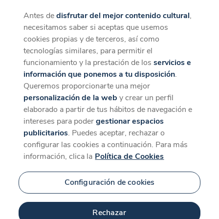
Antes de
disfrutar del mejor contenido cultural
,
CaixaForum+
Descargar
necesitamos saber si aceptas que usemos
La mejor experiencia desde la App
cookies propias y de terceros, así como
Contenido relacionado
tecnologías similares, para permitir el
para 'Mercedes Morán'
funcionamiento y la prestación de los
servicios e
información que ponemos a tu disposición
.
Queremos proporcionarte una mejor
personalización de la web
y crear un perfil
elaborado a partir de tus hábitos de navegación e
intereses para poder
gestionar espacios
publicitarios
. Puedes aceptar, rechazar o
configurar las cookies a continuación. Para más
información, clica la
Política de Cookies
Configuración de cookies
7 min
Rechazar