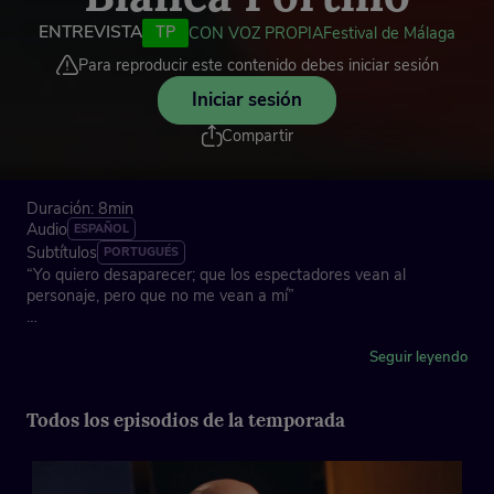
ENTREVISTA
TP
CON VOZ PROPIA
Festival de Málaga
Para reproducir este contenido debes iniciar sesión
Iniciar sesión
Compartir
Duración: 8min
Audio
ESPAÑOL
Subtítulos
PORTUGUÉS
“Yo quiero desaparecer; que los espectadores vean al
personaje, pero que no me vean a mí”
La actriz Blanca Portillo confiesa haber tenido muchísima
suerte y también un olfato muy selectivo para los proyectos.
Seguir leyendo
Cree que su carrera como actriz se nutre más por lo que no
ha hecho que por lo que ha acabado haciendo. Gran
Todos los episodios de la temporada
apasionada de lo que hace, su máxima preocupación es que la
historia que se cuenta en cada proyecto la interpele y pueda
ser beneficiosa para quien la recibe.