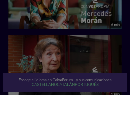
6 min
Escoge el idioma en CaixaForum+ y sus comunicaciones
CASTELLANO
CATALÁN
PORTUGUÉS
9 min