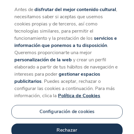
Antes de
disfrutar del mejor contenido cultural
,
CaixaForum+
Descargar
necesitamos saber si aceptas que usemos
La mejor experiencia desde la App
cookies propias y de terceros, así como
Contenido relacionado
tecnologías similares, para permitir el
para 'Ana Belén'
funcionamiento y la prestación de los
servicios e
información que ponemos a tu disposición
.
Queremos proporcionarte una mejor
personalización de la web
y crear un perfil
elaborado a partir de tus hábitos de navegación e
intereses para poder
gestionar espacios
publicitarios
. Puedes aceptar, rechazar o
configurar las cookies a continuación. Para más
información, clica la
Política de Cookies
Configuración de cookies
52 min
Rechazar