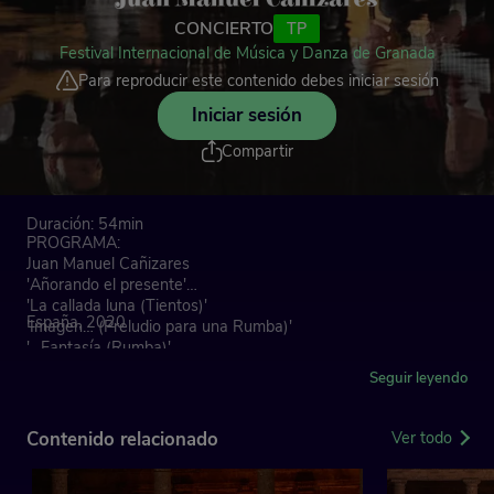
CONCIERTO
TP
Festival Internacional de Música y Danza de Granada
Para reproducir este contenido debes iniciar sesión
Iniciar sesión
Compartir
Duración: 54min
PROGRAMA:
Juan Manuel Cañizares
'Añorando el presente'
'La callada luna (Tientos)'
España, 2020
'Imagen… (Preludio para una Rumba)'
'…Fantasía (Rumba)'
Seguir leyendo
Manuel de Falla
'El sombrero de tres picos. Danza de los vecinos'
'La vida breve. Danza española n.º 1'
Contenido relacionado
Ver todo
Juan Manuel Cañizares