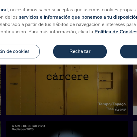
tegorías
Favoritos
Más
ural
, necesitamos saber si aceptas que usemos cookies propias y
ón de los
servicios e información que ponemos a tu disposició
 elaborado a partir de tus hábitos de navegación e intereses par
ara '8816 Versos'
continuación. Para más información, clica la
Política de Cookie
ón de cookies
Rechazar
84 min