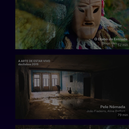
52 min
79 min