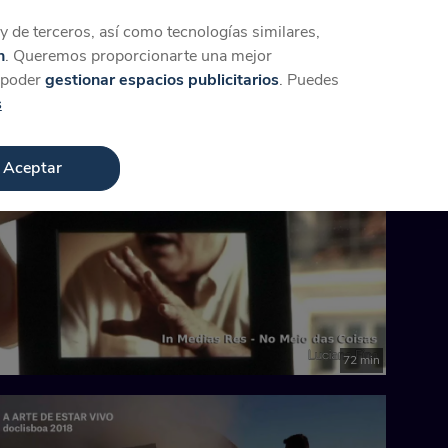
Iniciar sesión
Crear cuenta
 de terceros, así como tecnologías similares,
n
. Queremos proporcionarte una mejor
a poder
gestionar espacios publicitarios
. Puedes
s
Aceptar
72 min