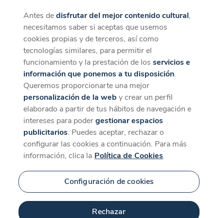
Antes de
disfrutar del mejor contenido cultural
,
CaixaForum+
Descargar
necesitamos saber si aceptas que usemos
La mejor experiencia desde la App
cookies propias y de terceros, así como
Contenido relacionado
tecnologías similares, para permitir el
para 'Time Line'
funcionamiento y la prestación de los
servicios e
información que ponemos a tu disposición
.
Queremos proporcionarte una mejor
personalización de la web
y crear un perfil
elaborado a partir de tus hábitos de navegación e
intereses para poder
gestionar espacios
publicitarios
. Puedes aceptar, rechazar o
configurar las cookies a continuación. Para más
información, clica la
Política de Cookies
Configuración de cookies
60 min
Rechazar