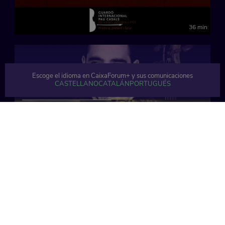
36 min
Escoge el idioma en CaixaForum+ y sus comunicaciones
CASTELLANO
CATALÁN
PORTUGUÉS
86 min