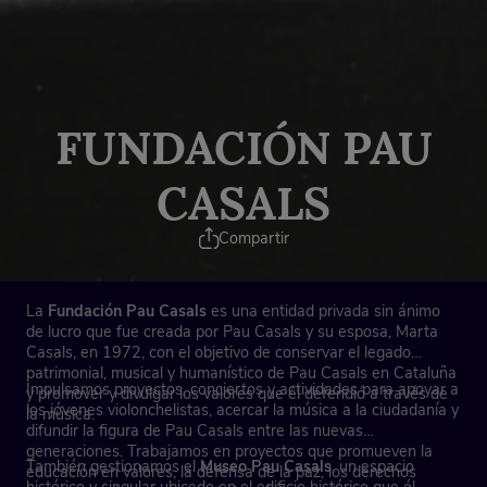
FUNDACIÓN PAU
CASALS
Compartir
La
Fundación Pau Casals
es una entidad privada sin ánimo
de lucro que fue creada por Pau Casals y su esposa, Marta
Casals, en 1972, con el objetivo de conservar el legado
patrimonial, musical y humanístico de Pau Casals en Cataluña
Impulsamos proyectos, conciertos y actividades para apoyar a
y promover y divulgar los valores que él defendió a través de
los jóvenes violonchelistas, acercar la música a la ciudadanía y
la música.
difundir la figura de Pau Casals entre las nuevas
generaciones. Trabajamos en proyectos que promueven la
También gestionamos el
Museo Pau Casals
, un espacio
educación en valores, la defensa de la paz, los derechos