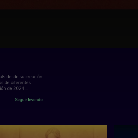
als desde su creación
os de diferentes
ción de 2024.
óvenes talentos del
escubrimos cómo este
Seguir leyendo
ansmitir el espíritu y
compromiso con los