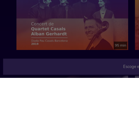
España, 2025
95 min
Escoge e
TEMÁTICAS
Música