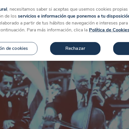
tegorías
Favoritos
Más
ural
, necesitamos saber si aceptas que usemos cookies propias y
ón de los
servicios e información que ponemos a tu disposició
 elaborado a partir de tus hábitos de navegación e intereses par
continuación. Para más información, clica la
Política de Cookie
ón de cookies
Rechazar