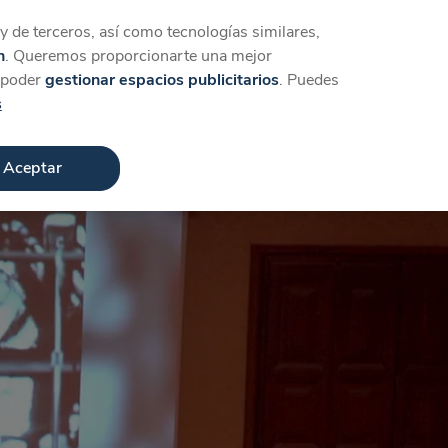
Iniciar sesión
Crear cuenta
 de terceros, así como tecnologías similares,
n
. Queremos proporcionarte una mejor
a poder
gestionar espacios publicitarios
. Puedes
s
Aceptar