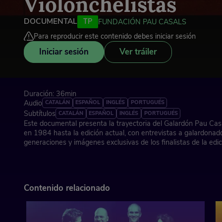
Violonchelistas
DOCUMENTAL
TP
FUNDACIÓN PAU CASALS
Para reproducir este contenido debes iniciar sesión
Iniciar sesión
Ver tráiler
Duración: 36min
Audio
CATALÁN
ESPAÑOL
INGLÉS
PORTUGUÉS
Subtítulos
CATALÁN
ESPAÑOL
INGLÉS
PORTUGUÉS
Este documental presenta la trayectoria del Galardón Pau Cas
en 1984 hasta la edición actual, con entrevistas a galardonad
generaciones y imágenes exclusivas de los finalistas de la edi
Impulsado por la Fundación Pau Casals, el Galardón apoya a j
violonchelo de todo el mundo. A través de sus testimonios, d
premio ha contribuido a impulsar carreras internacionales y a tr
el legado del maestro Pau Casals: la excelencia musical y el 
Contenido relacionado
valores humanos.
Realizador: Pep Botey Illa