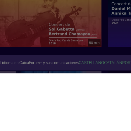
80 min
l idioma en CaixaForum+ y sus comunicaciones
CASTELLANO
CATALÁN
POR
Artes visuales y plásticas