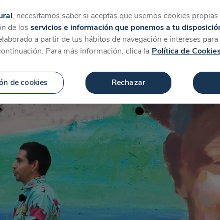
tegorías
Favoritos
Más
ural
, necesitamos saber si aceptas que usemos cookies propias y
ón de los
servicios e información que ponemos a tu disposició
 elaborado a partir de tus hábitos de navegación e intereses par
continuación. Para más información, clica la
Política de Cookie
ón de cookies
Rechazar