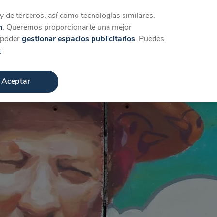
Iniciar sesión
Crear cuenta
 de terceros, así como tecnologías similares,
n
. Queremos proporcionarte una mejor
a poder
gestionar espacios publicitarios
. Puedes
s
Aceptar