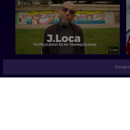
5 min
Escoge e
TEMÁTICAS
Música