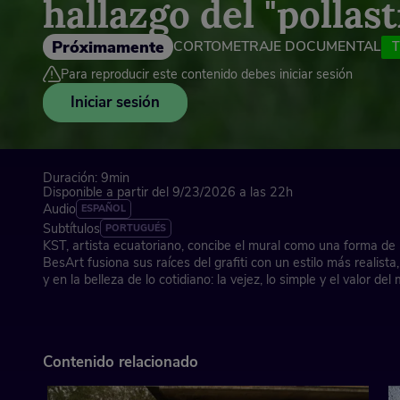
hallazgo del "pollast
Próximamente
CORTOMETRAJE DOCUMENTAL
T
Para reproducir este contenido debes iniciar sesión
Iniciar sesión
Duración: 9min
Disponible a partir del 9/23/2026 a las 22h
Audio
ESPAÑOL
Subtítulos
PORTUGUÉS
KST, artista ecuatoriano, concibe el mural como una forma de
BesArt fusiona sus raíces del grafiti con un estilo más realista,
y en la belleza de lo cotidiano: la vejez, lo simple y el valor d
BesArt The River Museum: el museo de arte urbano más gra
Contenido relacionado
Santa Coloma de Gramenet (Barcelona), 2025