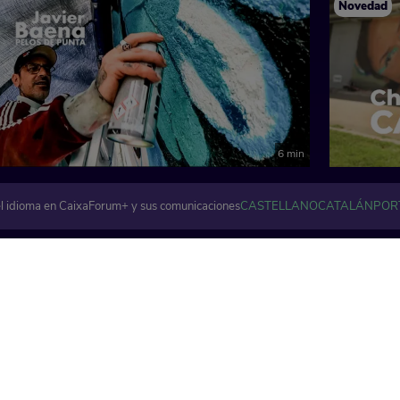
Novedad
6 min
l idioma en CaixaForum+ y sus comunicaciones
CASTELLANO
CATALÁN
POR
Artes visuales y plásticas