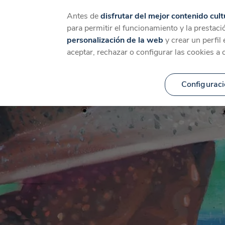
Catálogo
Temáticas
Ca
Antes de
disfrutar del mejor contenido cult
para permitir el funcionamiento y la prestaci
personalización de la web
y crear un perfil
aceptar, rechazar o configurar las cookies a 
Configuraci