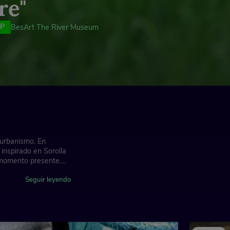
re"
P
BesArt The River Museum
 urbanismo. En
 inspirado en Sorolla
el momento presente.
Seguir leyendo
nde del mundo