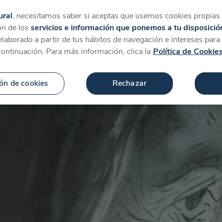
tegorías
Favoritos
Más
ural
, necesitamos saber si aceptas que usemos cookies propias y
ón de los
servicios e información que ponemos a tu disposició
 elaborado a partir de tus hábitos de navegación e intereses par
continuación. Para más información, clica la
Política de Cookie
ón de cookies
Rechazar