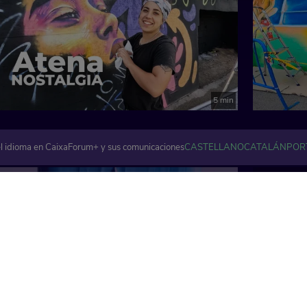
5 min
l idioma en CaixaForum+ y sus comunicaciones
CASTELLANO
CATALÁN
POR
Artes visuales y plásticas