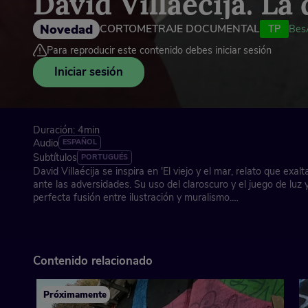
David Villaécija. La
Novedad
CORTOMETRAJE DOCUMENTAL
TP
Bes
Para reproducir este contenido debes iniciar sesión
Iniciar sesión
Duración: 4min
Audio
ESPAÑOL
Subtítulos
PORTUGUÉS
David Villaécija se inspira en 'El viejo y el mar, relato que exal
ante las adversidades. Su uso del claroscuro y el juego de luz 
perfecta fusión entre ilustración y muralismo.
BesArt The River Museum: el museo de arte urbano más gra
Contenido relacionado
Santa Coloma de Gramenet (Barcelona), 2025
Próximamente