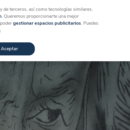
Iniciar sesión
Crear cuenta
 de terceros, así como tecnologías similares,
n
. Queremos proporcionarte una mejor
a poder
gestionar espacios publicitarios
. Puedes
s
Aceptar