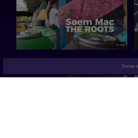
4 min
Escoge e
TEMÁTICAS
Música