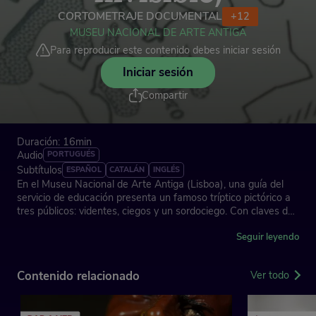
CORTOMETRAJE DOCUMENTAL
+12
MUSEU NACIONAL DE ARTE ANTIGA
Para reproducir este contenido debes iniciar sesión
Iniciar sesión
Compartir
Duración: 16min
Audio
PORTUGUÉS
Subtítulos
ESPAÑOL
CATALÁN
INGLÉS
En el Museu Nacional de Arte Antiga (Lisboa), una guía del
servicio de educación presenta un famoso tríptico pictórico a
tres públicos: videntes, ciegos y un sordociego. Con claves de
acceso específicas para cada público, la obra se va
desvelando poco a poco. En un ambiente lúdico, los visitantes
Seguir leyendo
descifran la complejidad de una obra rica en detalles y
simbolismo.
Contenido relacionado
Ver todo
Dirección: Maya Kosa, Sérgio da Costa